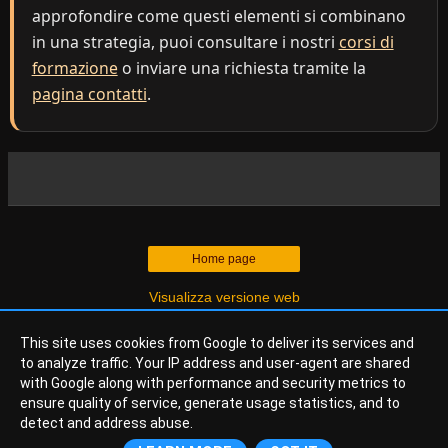
approfondire come questi elementi si combinano
in una strategia, puoi consultare i nostri
corsi di
formazione
o inviare una richiesta tramite la
pagina contatti
.
Home page
Visualizza versione web
This site uses cookies from Google to deliver its services and
© 2026
Web Agency Italia
- Osservatorio Eagle.
to analyze traffic. Your IP address and user-agent are shared
Direzione Scientifica:
IrisForm (No-Profit)
, ricerca indipendente
with Google along with performance and security metrics to
sulla qualità digitale.
ensure quality of service, generate usage statistics, and to
detect and address abuse.
Chi Siamo
-
Directory
-
Ricerche
-
Privacy