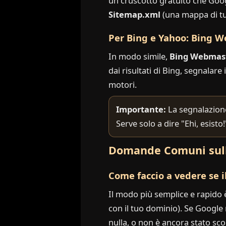
un cruscotto gratuito che Google
Sitemap.xml
(una mappa di tut
Per Bing e Yahoo: Bing 
In modo simile,
Bing Webmast
dai risultati di Bing, segnalare
motori.
Importante:
La segnalazione
Serve solo a dire "Ehi, esist
Domande Comuni sull
Come faccio a vedere se il
Il modo più semplice e rapido è 
con il tuo dominio). Se Google r
nulla, o non è ancora stato sc