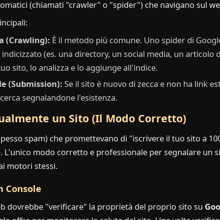
matici (chiamati "crawler" o "spider") che navigano sul we
ncipali:
 (Crawling):
È il metodo più comune. Uno spider di Google
à indicizzato (es. una directory, un social media, un articolo
tuo sito, lo analizza e lo aggiunge all'indice.
e (Submission):
Se il sito è nuovo di zecca e non ha link es
ricerca segnalandone l'esistenza.
lmente un Sito (Il Modo Corretto)
spesso spam) che promettevano di "iscrivere il tuo sito a 10
. L'unico modo corretto e professionale per segnalare un sit
ai motori stessi.
h Console
b dovrebbe "verificare" la proprietà del proprio sito su
Goo