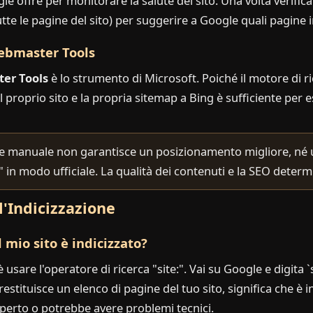
 offre per monitorare la salute del sito. Una volta verificat
te le pagine del sito) per suggerire a Google quali pagine i
Webmaster Tools
er Tools
è lo strumento di Microsoft. Poiché il motore di r
 il proprio sito e la propria sitemap a Bing è sufficiente per 
 manuale non garantisce un posizionamento migliore, né un
o!" in modo ufficiale. La qualità dei contenuti e la SEO dete
'Indicizzazione
 mio sito è indicizzato?
usare l'operatore di ricerca "site:". Vai su Google e digita `
estituisce un elenco di pagine del tuo sito, significa che è i
operto o potrebbe avere problemi tecnici.