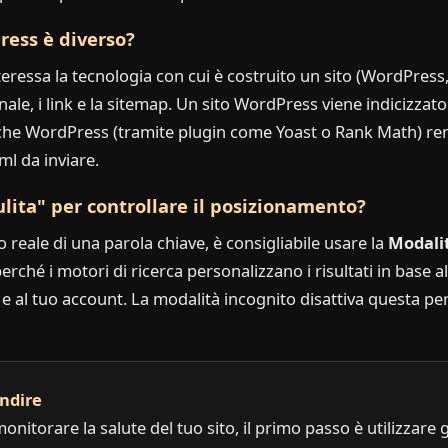
ress è diverso?
teressa la tecnologia con cui è costruito un sito (WordPres
nale, i link e la sitemap. Un sito WordPress viene indicizza
 è che WordPress (tramite plugin come Yoast o Rank Math) re
l da inviare.
ulita" per controllare il posizionamento?
o reale di una parola chiave, è consigliabile usare la
Modali
rché i motori di ricerca personalizzano i risultati in base a
 e al tuo account. La modalità incognito disattiva questa p
ondire
onitorare la salute del tuo sito, il primo passo è utilizzare gl