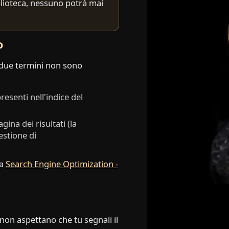
biblioteca, nessuno potrà mai
o
I due termini non sono
resenti nell'indice del
agina dei risultati (la
estione di
la
Search Engine Optimization -
non aspettano che tu segnali il