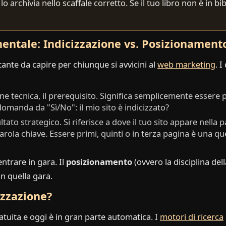
e lo archivia nello scaffale corretto. Se il tuo libro non è in 
entale: Indicizzazione vs. Posizionament
ante da capire per chiunque si avvicini al
web marketing
. 
ne tecnica, il prerequisito. Significa semplicemente essere p
domanda da "Sì/No": il mio sito è indicizzato?
ultato strategico. Si riferisce a dove il tuo sito appare nella p
parola chiave. Essere primi, quinti o in terza pagina è una qu
 entrare in gara. Il
posizionamento
(ovvero la disciplina del
in quella gara.
izzazione?
ratuita e oggi è in gran parte automatica. I
motori di ricerca